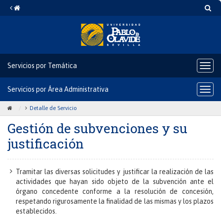
Gestión
Saltar
Ir
Búsq
al
a
de
contenido
la
Home
subvenciones
y
Servicios por Temática
Icono
su
del
justificación
botó
Servicios por Área Administrativa
Icono
para
del
despl
botó
Icono
Icono
Detalle de Servicio
el
para
bloq
de
de
Gestión de subvenciones y su
despl
de
Home
ángulo
el
nave
justificación
para
para
bloq
de
ir
separar
nave
a
los
Tramitar las diversas solicitudes y justificar la realización de las
la
enlaces
actividades que hayan sido objeto de la subvención ante el
página
del
órgano concedente conforme a la resolución de concesión,
de
rastro
respetando rigurosamente la finalidad de las mismas y los plazos
inicio
de
establecidos.
migas