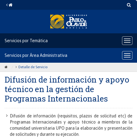
Difusión
Saltar
Ir
Búsq
al
a
de
contenido
la
Home
información
y
Servicios por Temática
Icono
apoyo
del
técnico
botó
Servicios por Área Administrativa
Icono
para
del
en
despl
botó
Icono
Icono
Detalle de Servicio
el
la
para
bloq
de
de
Difusión de información y apoyo
despl
de
Home
ángulo
gestión
el
nave
técnico en la gestión de
para
para
bloq
de
de
ir
separar
Programas Internacionales
nave
Programas
a
los
la
enlaces
Internacionales
Difusión de información (requisitos, plazos de solicitud etc) de
página
del
Programas Internacionales y apoyo técnico a miembros de la
de
rastro
comunidad universitaria UPO para la elaboración y presentación
inicio
de
de solicitudes y durante su ejecución.
migas