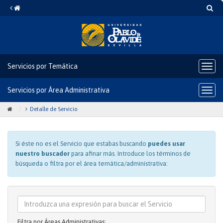
Detalle
Saltar
Ir
Búsq
al
a
de
contenido
la
Home
Servicio
Servicios por Temática
Icono
del
botó
Servicios por Área Administrativa
Icono
para
del
despl
botó
Icono
Icono
Detalle de Servicio
el
para
bloq
de
de
despl
de
Home
ángulo
el
nave
para
Si éste no es el Servicio que estabas buscando
para
puedes usar
bloq
de
nuestro buscador
para afinar más. Introduce los términos de
ir
separar
nave
búsqueda o filtra por el área temática/administrativa:
a
los
la
enlaces
página
del
Introduzca
de
rastro
una
inicio
de
expresión
Filtra por Áreas Administrativas:
migas