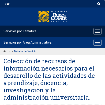
Colección
Saltar
Ir
Búsq
al
a
de
contenido
la
Home
recursos
de
Servicios por Temática
Icono
información
del
necesarios
botó
Servicios por Área Administrativa
Icono
para
del
para
despl
botó
Icono
Icono
Detalle de Servicio
el
el
para
bloq
de
de
Colección de recursos de
despl
de
Home
ángulo
desarrollo
el
nave
información necesarios para el
para
para
bloq
de
de
ir
separar
desarrollo de las actividades de
nave
las
a
los
aprendizaje, docencia,
la
enlaces
actividades
investigación y la
página
del
de
de
rastro
administración universitaria.
inicio
de
aprendizaje,
migas